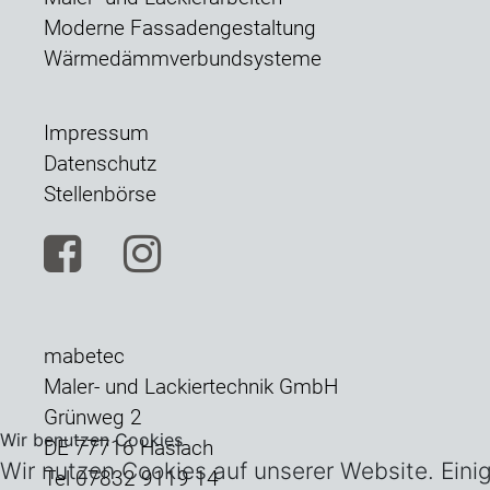
Moderne Fassadengestaltung
Wärmedämmverbundsysteme
Impressum
Datenschutz
Stellenbörse
mabetec
Maler- und Lackiertechnik GmbH
Grünweg 2
Wir benutzen Cookies
DE 77716 Haslach
Wir nutzen Cookies auf unserer Website. Eini
Tel 07832 9119 14